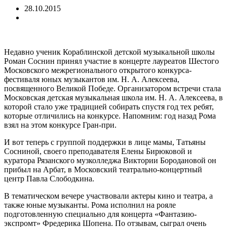
28.10.2015
Недавно ученик Кораблинской детской музыкальной школы
Роман Соснин принял участие в концерте лауреатов Шестого
Московского межрегионального открытого конкурса-
фестиваля
юных музыкантов им. Н. А. Алексеева,
посвященного Великой Победе. Организатором встречи стала
Московская детская музыкальная школа им. Н. А. Алексеева, в
которой стало уже традицией собирать спустя год тех ребят,
которые отличились на конкурсе. Напомним: год назад Рома
взял на этом конкурсе Гран-при.
И вот теперь с группой поддержки в лице мамы, Татьяны
Сосниной, своего преподавателя Елены Бирюковой и
куратора Рязанского музколледжа Виктории Бородановой он
прибыл на Арбат, в Московский театрально-концертный
центр Павла Слободкина.
В тематическом вечере участвовали актеры кино и театра, а
также юные музыканты. Рома исполнил на рояле
подготовленную специально для концерта «Фантазию-
экспромт» Фредерика Шопена. По отзывам, сыграл очень