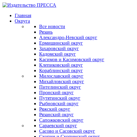
Главная
Округа
Все новости
Рязань
Александро-Невский округ
Ермишинский округ
Захаровский округ
Кадомский округ
Касимов и Касимовский округ
Клепиковский округ
Кораблинский округ
Милославский округ
Михайловский округ
Пителинский округ
Пронский округ
Путятинский округ
Рыбновский округ
Ряжский округ
Рязанский округ
Сапожковский округ
Сараевский округ
Сасово и Сасовский округ
Скопин и Скопинский округ