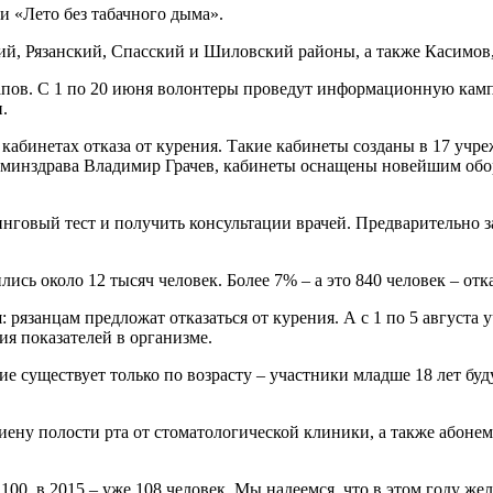
ии «Лето без табачного дыма».
ий, Рязанский,
Спасский и Шиловский районы, а также Касимов,
тапов. С 1 по 20 июня волонтеры проведут информационную камп
.
кабинетах отказа от курения. Такие кабинеты созданы в 17 учре
го минздрава Владимир Грачев, кабинеты оснащены новейшим обо
нинговый тест и получить консультации врачей. Предварительно
лись около 12 тысяч человек. Более 7% – а это 840 человек – отк
: рязанцам предложат отказаться от курения. А с 1 по 5 августа
ия показателей в организме.
существует только по возрасту – участники младше 18 лет буду
ну полости рта от стоматологической клиники, а также абонем
 100, в 2015 – уже 108 человек. Мы надеемся, что в этом году ж