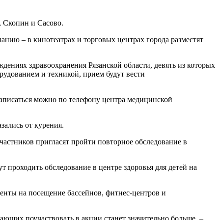
 Скопин и Сасово.
анию – в кинотеатрах и торговых центрах города разместят
ждениях здравоохранения Рязанской области, девять из которых
рудованием и техникой, прием будут вести
 записаться можно по телефону центра медицинской
азались от курения.
 участников пригласят пройти повторное обследование в
т проходить обследование в центре здоровья для детей на
енты на посещение бассейнов, фитнес-центров и
елающих поучаствовать в акции станет значительно больше, –