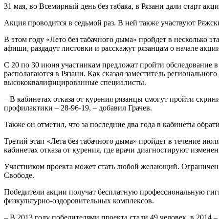
31 мая, во Всемирный день без табака, в Рязани дали старт акц
Акция проводится в седьмой раз. В ней также участвуют Ряжск
В этом году «Лето без табачного дыма» пройдет в несколько э
афиши, раздадут листовки и расскажут рязанцам о начале акции
С 20 по 30 июня участникам предложат пройти обследование в 
располагаются в Рязани. Как сказал заместитель регионально
высококвалифицированные специалисты.
– В кабинетах отказа от курения рязанцы смогут пройти скри
профилактики – 28-96-19, – добавил Грачев.
Также он отметил, что за последние два года в кабинеты обрати
Третий этап «Лета без табачного дыма» пройдет в течение июля
кабинетах отказа от курения, где врачи диагностируют изменен
Участником проекта может стать любой желающий. Ограничение 
Свободе.
Победители акции получат бесплатную профессиональную гигие
физкультурно-оздоровительных комплексов.
– В 2013 году победителями проекта стали 49 человек, в 2014 –