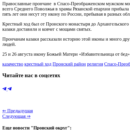
Православные прончане в Спасо-Преображенском мужском мона
всего Среднего Поволжья в храмы Рязанской епархии прибыла
пять лет они несут эту икону по России, пребывая в разных обл
Крестный ход был от Пронского монастыря до Архангельского 
казаки доставили и ковчег с мощами святых.
Прончанам казаки рассказали историю этой иконы и много дру
людей.
25 и 26 августа икону Божьей Матери «Избавительница от бед
казачество
крестный ход
Пронский район
религия
Спасо-Прео
Читайте нас в соцсетях
⇐ Предыдущая
Следующая ⇒
Еще новости "Пронский округ":