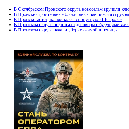
В Октябрьском Пронского округа новоселам вручили кл
В Пронске строительные блоки, высыпавшиеся из грузови
В Пронске мотоцикл врезался в попутную «Шевроле»
В Пронском округе подписали договоры с будущими жил
В Пронском округе начали уборку озимой пшеницы