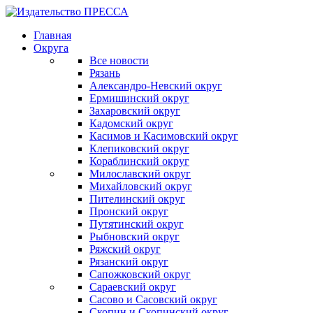
Главная
Округа
Все новости
Рязань
Александро-Невский округ
Ермишинский округ
Захаровский округ
Кадомский округ
Касимов и Касимовский округ
Клепиковский округ
Кораблинский округ
Милославский округ
Михайловский округ
Пителинский округ
Пронский округ
Путятинский округ
Рыбновский округ
Ряжский округ
Рязанский округ
Сапожковский округ
Сараевский округ
Сасово и Сасовский округ
Скопин и Скопинский округ