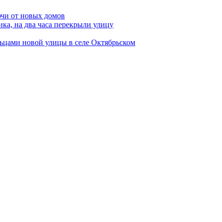
ючи от новых домов
ка, на два часа перекрыли улицу
ьцами новой улицы в селе Октябрьском