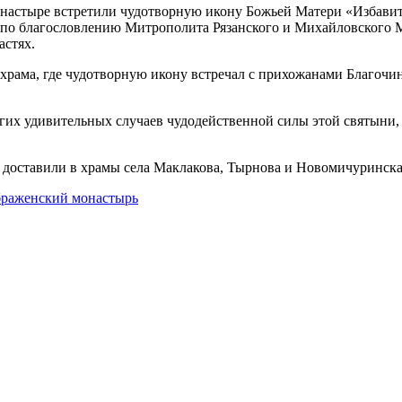
стыре встретили чудотворную икону Божьей Матери «Избавител
 по благословлению Митрополита Рязанского и Михайловского М
астях.
храма, где чудотворную икону встречал с прихожанами Благочи
гих удивительных случаев чудодейственной силы этой святыни, 
» доставили в храмы села Маклакова, Тырнова и Новомичуринска
браженский монастырь