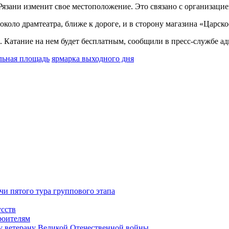
Рязани изменит свое местоположение. Это связано с организаци
около драмтеатра, ближе к дороге, и в сторону магазина «Царск
. Катание на нем будет бесплатным, сообщили в пресс-службе а
льная площадь
ярмарка выходного дня
чи пятого тура группового этапа
усств
роителям
у ветерану Великой Отечественной войны