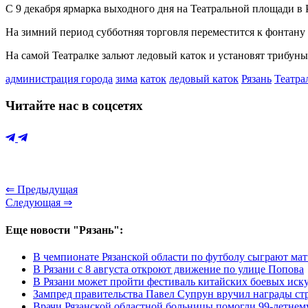
С 9 декабря ярмарка выходного дня на Театральной площади в 
На зимний период субботняя торговля переместится к фонтану 
На самой Театралке зальют ледовый каток и установят трибуны
администрация города
зима
каток
ледовый каток
Рязань
Театра
Читайте нас в соцсетях
⇐ Предыдущая
Следующая ⇒
Еще новости "Рязань":
В чемпионате Рязанской области по футболу сыграют мат
В Рязани с 8 августа откроют движение по улице Попова
В Рязани может пройти фестиваль китайских боевых иск
Зампред правительства Павел Супрун вручил награды ст
Врачи Рязанской областной больницы помогли 99-летнем