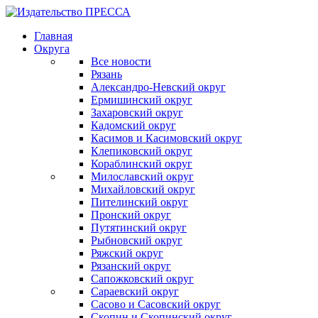
Главная
Округа
Все новости
Рязань
Александро-Невский округ
Ермишинский округ
Захаровский округ
Кадомский округ
Касимов и Касимовский округ
Клепиковский округ
Кораблинский округ
Милославский округ
Михайловский округ
Пителинский округ
Пронский округ
Путятинский округ
Рыбновский округ
Ряжский округ
Рязанский округ
Сапожковский округ
Сараевский округ
Сасово и Сасовский округ
Скопин и Скопинский округ