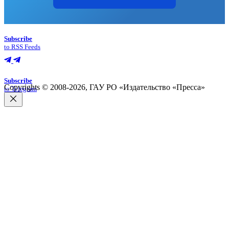
Subscribe
to RSS Feeds
Subscribe
Copyrights © 2008-2026, ГАУ РО «Издательство «Пресса»
to Telegram