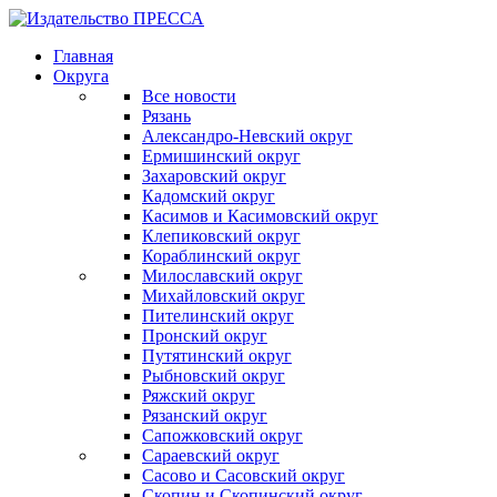
Главная
Округа
Все новости
Рязань
Александро-Невский округ
Ермишинский округ
Захаровский округ
Кадомский округ
Касимов и Касимовский округ
Клепиковский округ
Кораблинский округ
Милославский округ
Михайловский округ
Пителинский округ
Пронский округ
Путятинский округ
Рыбновский округ
Ряжский округ
Рязанский округ
Сапожковский округ
Сараевский округ
Сасово и Сасовский округ
Скопин и Скопинский округ