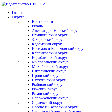
Главная
Округа
Все новости
Рязань
Александро-Невский округ
Ермишинский округ
Захаровский округ
Кадомский округ
Касимов и Касимовский округ
Клепиковский округ
Кораблинский округ
Милославский округ
Михайловский округ
Пителинский округ
Пронский округ
Путятинский округ
Рыбновский округ
Ряжский округ
Рязанский округ
Сапожковский округ
Сараевский округ
Сасово и Сасовский округ
Скопин и Скопинский округ