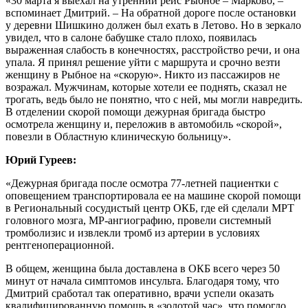
«30 марта я выехал на утренний рейс Рыбное – Марково, –
вспоминает Дмитрий. – На обратной дороге после остановки
у деревни Шишкино должен был ехать в Летово. Но в зеркало
увидел, что в салоне бабушке стало плохо, появилась
выраженная слабость в конечностях, расстройство речи, и она
упала. Я принял решение уйти с маршрута и срочно везти
женщину в Рыбное на «скорую». Никто из пассажиров не
возражал. Мужчинам, которые хотели ее поднять, сказал не
трогать, ведь было не понятно, что с ней, мы могли навредить.
В отделении скорой помощи дежурная бригада быстро
осмотрела женщину и, переложив в автомобиль «скорой»,
повезли в Областную клиническую больницу».
Юрий Гуреев:
«Дежурная бригада после осмотра 77-летней пациентки с
оповещением транспортировала ее на машине скорой помощи
в Региональный сосудистый центр ОКБ, где ей сделали МРТ
головного мозга, МР-ангиографию, провели системный
тромболизис и извлекли тромб из артерии в условиях
рентгеноперационной.
В общем, женщина была доставлена в ОКБ всего через 50
минут от начала симптомов инсульта. Благодаря тому, что
Дмитрий сработал так оперативно, врачи успели оказать
квалифицированную помощь в «золотой час», что помогло