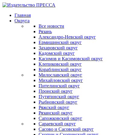
Главная
Округа
Все новости
Рязань
Александро-Невский округ
Ермишинский округ
Захаровский округ
Кадомский округ
Касимов и Касимовский округ
Клепиковский округ
Кораблинский округ
Милославский округ
Михайловский округ
Пителинский округ
Пронский округ
Путятинский округ
Рыбновский округ
Ряжский округ
Рязанский округ
Сапожковский округ
Сараевский округ
Сасово и Сасовский округ
Скопин и Скопинский округ