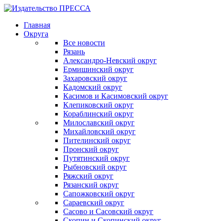
Главная
Округа
Все новости
Рязань
Александро-Невский округ
Ермишинский округ
Захаровский округ
Кадомский округ
Касимов и Касимовский округ
Клепиковский округ
Кораблинский округ
Милославский округ
Михайловский округ
Пителинский округ
Пронский округ
Путятинский округ
Рыбновский округ
Ряжский округ
Рязанский округ
Сапожковский округ
Сараевский округ
Сасово и Сасовский округ
Скопин и Скопинский округ