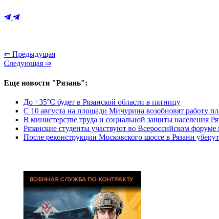
⇐ Предыдущая
Следующая ⇒
Еще новости "Рязань":
До +35°С будет в Рязанской области в пятницу
С 10 августа на площади Мичурина возобновят работу п
В министерстве труда и социальной защиты населения Ря
Рязанские студенты участвуют во Всероссийском форуме
После реконструкции Московского шоссе в Рязани уберут