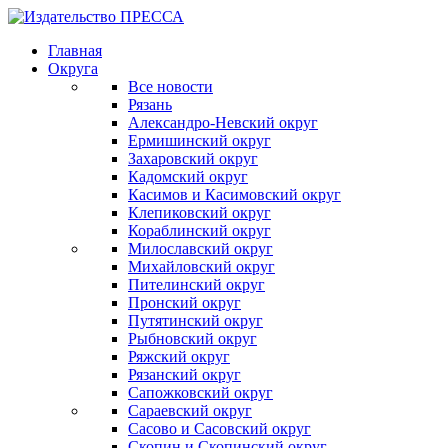
Главная
Округа
Все новости
Рязань
Александро-Невский округ
Ермишинский округ
Захаровский округ
Кадомский округ
Касимов и Касимовский округ
Клепиковский округ
Кораблинский округ
Милославский округ
Михайловский округ
Пителинский округ
Пронский округ
Путятинский округ
Рыбновский округ
Ряжский округ
Рязанский округ
Сапожковский округ
Сараевский округ
Сасово и Сасовский округ
Скопин и Скопинский округ