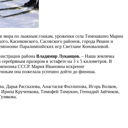
нки мира по лыжным гонкам, уроженки села Тимошкино Марии
ого, Касимовского, Сасовского районов, города Рязани и
 чемпионке Паралимпийских игр Светлане Коноваловой.
министрации района
Владимир Луканцов.
– Наша землячка
 серебряным призером в эстафете на 3 х 5 километров. В
чемпионка СССР. Мария Ивановна искренне
астникам она пожелала успешно дойти до финиша.
а, Дарья Рассказова, Анастасия Филлипова, Игорь Волков,
, Ирина Крученкова, Тимофей Тимукин, Геннадий Зайчиков,
улякова.