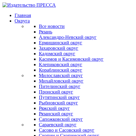
Главная
Округа
Все новости
Рязань
Александро-Невский округ
Ермишинский округ
Захаровский округ
Кадомский округ
Касимов и Касимовский округ
Клепиковский округ
Кораблинский округ
Милославский округ
Михайловский округ
Пителинский округ
Пронский округ
Путятинский округ
Рыбновский округ
Ряжский округ
Рязанский округ
Сапожковский округ
Сараевский округ
Сасово и Сасовский округ
Скопин и Скопинский округ