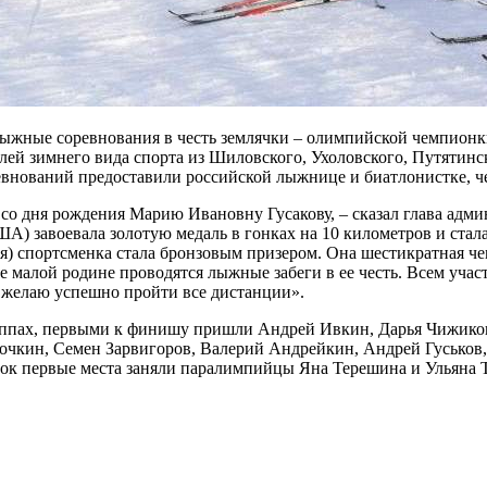
 лыжные соревнования в честь землячки – олимпийской чемпио
ей зимнего вида спорта из Шиловского, Ухоловского, Путятинск
ревнований предоставили российской лыжнице и биатлонистке,
м со дня рождения Марию Ивановну Гусакову, – сказал глава ад
А) завоевала золотую медаль в гонках на 10 километров и стала
я) спортсменка стала бронзовым призером. Она шестикратная 
 ее малой родине проводятся лыжные забеги в ее честь. Всем уч
м желаю успешно пройти все дистанции».
руппах, первыми к финишу пришли Андрей Ивкин, Дарья Чижиков
очкин, Семен Зарвигоров, Валерий Андрейкин, Андрей Гуськов
ок первые места заняли паралимпийцы Яна Терешина и Ульяна Т