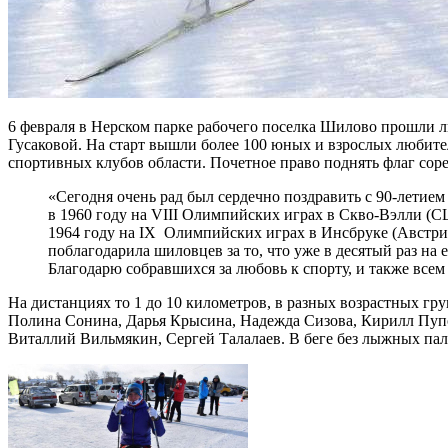
6 февраля в Нерском парке рабочего поселка Шилово прошли
Гусаковой. На старт вышли более 100 юных и взрослых любител
спортивных клубов области. Почетное право поднять флаг со
«Сегодня очень рад был сердечно поздравить с 90-летие
в 1960 году на VIII Олимпийских играх в Скво-Вэлли (СШ
1964 году на IX Олимпийских играх в Инсбруке (Австри
поблагодарила шиловцев за то, что уже в десятый раз на
Благодарю собравшихся за любовь к спорту, и также все
На дистанциях то 1 до 10 километров, в разных возрастных г
Полина Сонина, Дарья Крысина, Надежда Сизова, Кирилл Пуп
Виталлий Вильмякин, Сергей Талалаев. В беге без лыжных пал