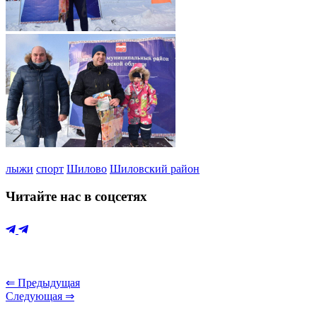
лыжи
спорт
Шилово
Шиловский район
Читайте нас в соцсетях
⇐ Предыдущая
Следующая ⇒