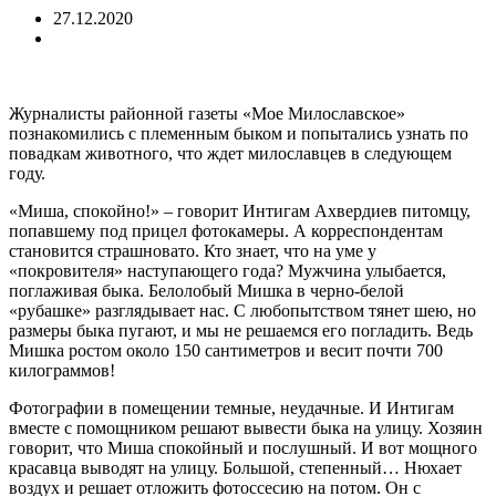
27.12.2020
Журналисты районной газеты «Мое Милославское»
познакомились с племенным быком и попытались узнать по
повадкам животного, что ждет милославцев в следующем
году.
«Миша, спокойно!» – говорит Интигам Ахвердиев питомцу,
попавшему под прицел фотокамеры. А корреспондентам
становится страшновато. Кто знает, что на уме у
«покровителя» наступающего года? Мужчина улыбается,
поглаживая быка. Белолобый Мишка в черно-белой
«рубашке» разглядывает нас. С любопытством тянет шею, но
размеры быка пугают, и мы не решаемся его погладить. Ведь
Мишка ростом около 150 сантиметров и весит почти 700
килограммов!
Фотографии в помещении темные, неудачные. И Интигам
вместе с помощником решают вывести быка на улицу. Хозяин
говорит, что Миша спокойный и послушный. И вот мощного
красавца выводят на улицу. Большой, степенный… Нюхает
воздух и решает отложить фотоссесию на потом. Он с