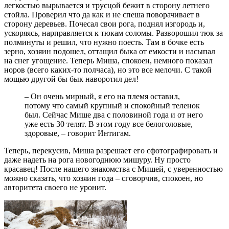
легкостью вырывается и трусцой бежит в сторону летнего
стойла. Проверил что да как и не спеша поворачивает в
сторону деревьев. Почесал свои рога, поднял изгородь и,
ускоряясь, нарправляется к тюкам соломы. Разворошил тюк за
полминуты и решил, что нужно поесть. Там в бочке есть
зерно, хозяин подошел, оттащил быка от емкости и насыпал
на снег угощение. Теперь Миша, спокоен, немного показал
норов (всего каких-то полчаса), но это все мелочи. С такой
мощью другой бы бык наворотил дел!
– Он очень мирный, я его на племя оставил,
потому что самый крупный и спокойный теленок
был. Сейчас Мише два с половиной года и от него
уже есть 30 телят. В этом году все белоголовые,
здоровые, – говорит Интигам.
Теперь, перекусив, Миша разрешает его сфотографировать и
даже надеть на рога новогоднюю мишуру. Ну просто
красавец! После нашего знакомства с Мишей, с уверенностью
можно сказать, что хозяин года – сговорчив, спокоен, но
авторитета своего не уронит.