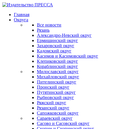
Главная
Округа
Все новости
Рязань
Александро-Невский округ
Ермишинский округ
Захаровский округ
Кадомский округ
Касимов и Касимовский округ
Клепиковский округ
Кораблинский округ
Милославский округ
Михайловский округ
Пителинский округ
Пронский округ
Путятинский округ
Рыбновский округ
Ряжский округ
Рязанский округ
Сапожковский округ
Сараевский округ
Сасово и Сасовский округ
Скопин и Скопинский округ