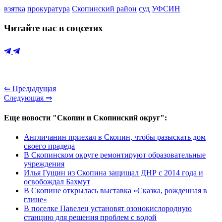
взятка
прокуратура
Скопинский район
суд
УФСИН
Читайте нас в соцсетях
⇐ Предыдущая
Следующая ⇒
Еще новости "Скопин и Скопинский округ":
Англичанин приехал в Скопин, чтобы разыскать дом
своего прадеда
В Скопинском округе ремонтируют образовательные
учреждения
Илья Гущин из Скопина защищал ДНР с 2014 года и
освобождал Бахмут
В Скопине открылась выставка «Сказка, рожденная в
глине»
В поселке Павелец установят озонокислородную
станцию для решения проблем с водой