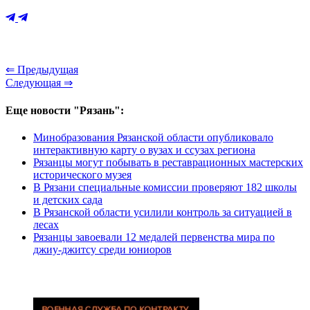
⇐ Предыдущая
Следующая ⇒
Еще новости "Рязань":
Минобразования Рязанской области опубликовало
интерактивную карту о вузах и ссузах региона
Рязанцы могут побывать в реставрационных мастерских
исторического музея
В Рязани специальные комиссии проверяют 182 школы
и детских сада
В Рязанской области усилили контроль за ситуацией в
лесах
Рязанцы завоевали 12 медалей первенства мира по
джиу-джитсу среди юниоров