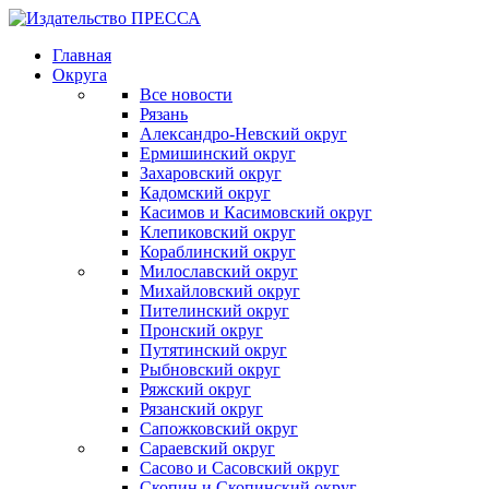
Главная
Округа
Все новости
Рязань
Александро-Невский округ
Ермишинский округ
Захаровский округ
Кадомский округ
Касимов и Касимовский округ
Клепиковский округ
Кораблинский округ
Милославский округ
Михайловский округ
Пителинский округ
Пронский округ
Путятинский округ
Рыбновский округ
Ряжский округ
Рязанский округ
Сапожковский округ
Сараевский округ
Сасово и Сасовский округ
Скопин и Скопинский округ