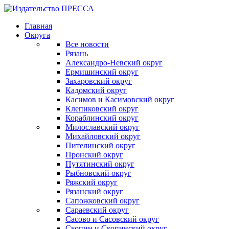
Главная
Округа
Все новости
Рязань
Александро-Невский округ
Ермишинский округ
Захаровский округ
Кадомский округ
Касимов и Касимовский округ
Клепиковский округ
Кораблинский округ
Милославский округ
Михайловский округ
Пителинский округ
Пронский округ
Путятинский округ
Рыбновский округ
Ряжский округ
Рязанский округ
Сапожковский округ
Сараевский округ
Сасово и Сасовский округ
Скопин и Скопинский округ