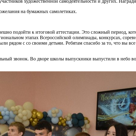
 участников художественной самодеятельности и других. Наград
ожелания на бумажных самолетиках.
успешно подойти к итоговой аттестации. Это сложный период, кот
иональном этапах Всероссийской олимпиады, конкурсах, соревн
 были рядом с со своими детьми. Ребятам спасибо за то, что вы 
льный звонок. Во дворе школы выпускники выпустили в небо в