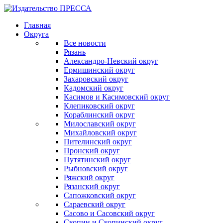
Главная
Округа
Все новости
Рязань
Александро-Невский округ
Ермишинский округ
Захаровский округ
Кадомский округ
Касимов и Касимовский округ
Клепиковский округ
Кораблинский округ
Милославский округ
Михайловский округ
Пителинский округ
Пронский округ
Путятинский округ
Рыбновский округ
Ряжский округ
Рязанский округ
Сапожковский округ
Сараевский округ
Сасово и Сасовский округ
Скопин и Скопинский округ