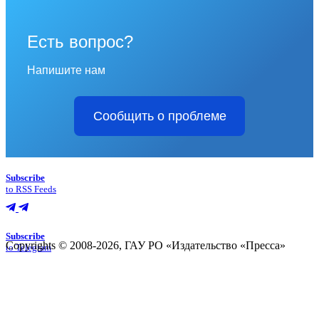
Есть вопрос?
Напишите нам
Сообщить о проблеме
Subscribe
to RSS Feeds
Subscribe
Copyrights © 2008-2026, ГАУ РО «Издательство «Пресса»
to Telegram