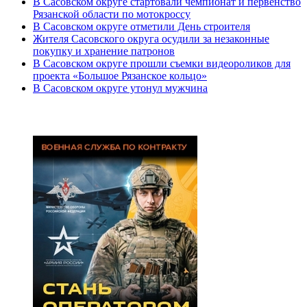
В Сасовском округе стартовали чемпионат и первенство
Рязанской области по мотокроссу
В Сасовском округе отметили День строителя
Жителя Сасовского округа осудили за незаконные
покупку и хранение патронов
В Сасовском округе прошли съемки видеороликов для
проекта «Большое Рязанское кольцо»
В Сасовском округе утонул мужчина