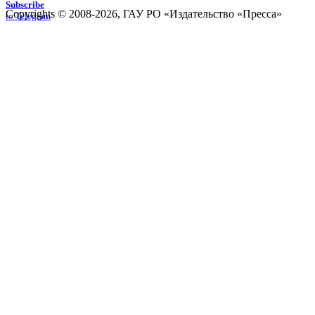
Subscribe
Copyrights © 2008-2026, ГАУ РО «Издательство «Пресса»
to Telegram