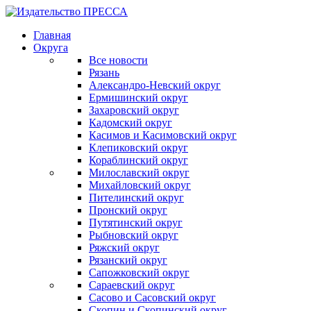
Главная
Округа
Все новости
Рязань
Александро-Невский округ
Ермишинский округ
Захаровский округ
Кадомский округ
Касимов и Касимовский округ
Клепиковский округ
Кораблинский округ
Милославский округ
Михайловский округ
Пителинский округ
Пронский округ
Путятинский округ
Рыбновский округ
Ряжский округ
Рязанский округ
Сапожковский округ
Сараевский округ
Сасово и Сасовский округ
Скопин и Скопинский округ