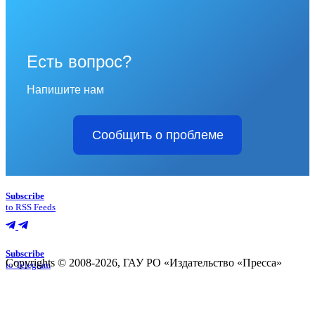
Есть вопрос?
Напишите нам
Сообщить о проблеме
Subscribe
to RSS Feeds
Subscribe
Copyrights © 2008-2026, ГАУ РО «Издательство «Пресса»
to Telegram