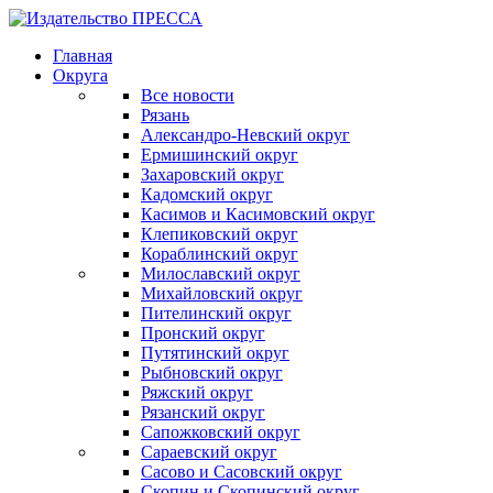
Главная
Округа
Все новости
Рязань
Александро-Невский округ
Ермишинский округ
Захаровский округ
Кадомский округ
Касимов и Касимовский округ
Клепиковский округ
Кораблинский округ
Милославский округ
Михайловский округ
Пителинский округ
Пронский округ
Путятинский округ
Рыбновский округ
Ряжский округ
Рязанский округ
Сапожковский округ
Сараевский округ
Сасово и Сасовский округ
Скопин и Скопинский округ