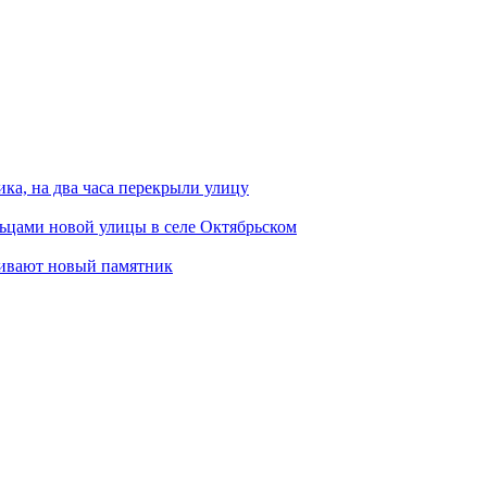
ка, на два часа перекрыли улицу
ьцами новой улицы в селе Октябрьском
ливают новый памятник