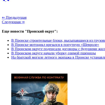
⇐ Предыдущая
Следующая ⇒
Еще новости "Пронский округ":
В Пронске строительные блоки, высыпавшиеся из грузови
В Пронске мотоцикл врезался в попутную «Шевроле»
В Пронском округе подписали договоры с будущими жил
В Пронском округе начали уборку озимой пшеницы
На братской могиле летного экипажа в Пронске устанав