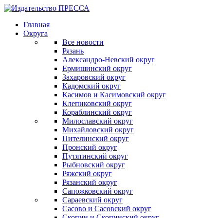
Главная
Округа
Все новости
Рязань
Александро-Невский округ
Ермишинский округ
Захаровский округ
Кадомский округ
Касимов и Касимовский округ
Клепиковский округ
Кораблинский округ
Милославский округ
Михайловский округ
Пителинский округ
Пронский округ
Путятинский округ
Рыбновский округ
Ряжский округ
Рязанский округ
Сапожковский округ
Сараевский округ
Сасово и Сасовский округ
Скопин и Скопинский округ