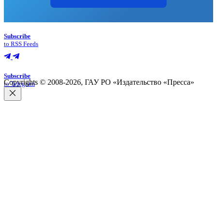
Subscribe
to RSS Feeds
Subscribe
Copyrights © 2008-2026, ГАУ РО «Издательство «Пресса»
to Telegram