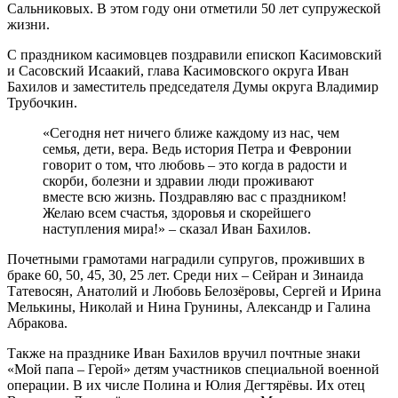
Сальниковых. В этом году они отметили 50 лет супружеской
жизни.
С праздником касимовцев поздравили епископ Касимовский
и Сасовский Исаакий, глава Касимовского округа Иван
Бахилов и заместитель председателя Думы округа Владимир
Трубочкин.
«Сегодня нет ничего ближе каждому из нас, чем
семья, дети, вера. Ведь история Петра и Февронии
говорит о том, что любовь – это когда в радости и
скорби, болезни и здравии люди проживают
вместе всю жизнь. Поздравляю вас с праздником!
Желаю всем счастья, здоровья и скорейшего
наступления мира!» – сказал Иван Бахилов.
Почетными грамотами наградили супругов, проживших в
браке 60, 50, 45, 30, 25 лет. Среди них – Сейран и Зинаида
Татевосян, Анатолий и Любовь Белозёровы, Сергей и Ирина
Мелькины, Николай и Нина Грунины, Александр и Галина
Абракова.
Также на празднике Иван Бахилов вручил почтные знаки
«Мой папа – Герой» детям участников специальной военной
операции. В их числе Полина и Юлия Дегтярёвы. Их отец