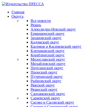
Главная
Округа
Все новости
Рязань
Александро-Невский округ
Ермишинский округ
Захаровский округ
Кадомский округ
Касимов и Касимовский округ
Клепиковский округ
Кораблинский округ
Милославский округ
Михайловский округ
Пителинский округ
Пронский округ
Путятинский округ
Рыбновский округ
Ряжский округ
Рязанский округ
Сапожковский округ
Сараевский округ
Сасово и Сасовский округ
Скопин и Скопинский округ