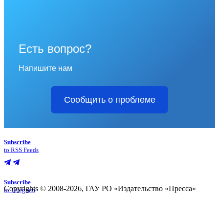
Есть вопрос?
Напишите нам
Сообщить о проблеме
Subscribe
to RSS Feeds
Subscribe
Copyrights © 2008-2026, ГАУ РО «Издательство «Пресса»
to Telegram