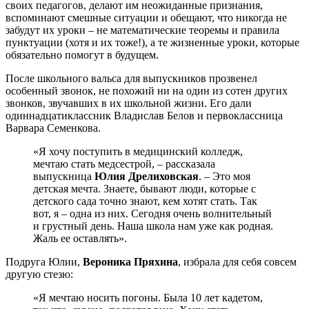
своих педагогов, делают им неожиданные признания,
вспоминают смешные ситуации и обещают, что никогда не
забудут их уроки – не математические теоремы и правила
пунктуации (хотя и их тоже!), а те жизненные уроки, которые
обязательно помогут в будущем.
После школьного вальса для выпускников прозвенел
особенный звонок, не похожий ни на один из сотен других
звонков, звучавших в их школьной жизни. Его дали
одиннадцатиклассник Владислав Белов и первоклассница
Варвара Семенкова.
«Я хочу поступить в медицинский колледж,
мечтаю стать медсестрой, – рассказала
выпускница
Юлия Дрелиховская
. – Это моя
детская мечта. Знаете, бывают люди, которые с
детского сада точно знают, кем хотят стать. Так
вот, я – одна из них. Сегодня очень волнительный
и грустный день. Наша школа нам уже как родная.
Жаль ее оставлять».
Подруга Юлии,
Вероника Пряхина
, избрала для себя совсем
другую стезю:
«Я мечтаю носить погоны. Была 10 лет кадетом,