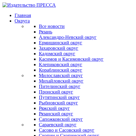
Главная
Округа
Все новости
Рязань
Александро-Невский округ
Ермишинский округ
Захаровский округ
Кадомский округ
Касимов и Касимовский округ
Клепиковский округ
Кораблинский округ
Милославский округ
Михайловский округ
Пителинский округ
Пронский округ
Путятинский округ
Рыбновский округ
Ряжский округ
Рязанский округ
Сапожковский округ
Сараевский округ
Сасово и Сасовский округ
Скопин и Скопинский округ