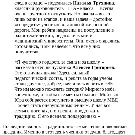
след в сердце, – поделилась
Наталья Трухнина
,
классный руководитель 11 «А» класса. – Всегда
очень грустно их отпускать. Но школа – всего
лишь один из этапов, и наша задача – достойно
«снарядить» учеников для долгой жизненной
дороги. Мои ребята нацелены на поступление в
радиотехнический, педагогический и
медицинский университеты. Они очень старались,
готовились, и мы надеемся, что все у них
получится».
«Я чувствую гордость за сына и за школу, –
рассказал отец выпускника
Алексей Григорьев.
–
Это отличная школа! Здесь сильный
педагогический состав, и ребята за годы учебы
стали дружнее, добрее, научились верить в себя.
Что им можно пожелать сегодня? Мирного неба,
конечно же, и чтобы все мечты сбылись. Мой сын
Юра собирается поступать в высшую школу МВД
– хочет стать оперуполномоченным. У нас вся
семья в погонах, и он решил продолжать
традицию. Я его всецело поддерживаю!»
Последний звонок – традиционно самый теплый школьный
праздник. Именно в этот день ученики от души благодарят