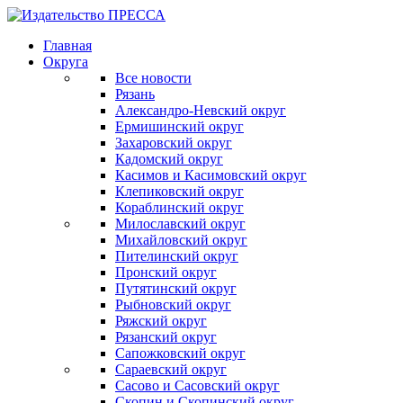
Главная
Округа
Все новости
Рязань
Александро-Невский округ
Ермишинский округ
Захаровский округ
Кадомский округ
Касимов и Касимовский округ
Клепиковский округ
Кораблинский округ
Милославский округ
Михайловский округ
Пителинский округ
Пронский округ
Путятинский округ
Рыбновский округ
Ряжский округ
Рязанский округ
Сапожковский округ
Сараевский округ
Сасово и Сасовский округ
Скопин и Скопинский округ