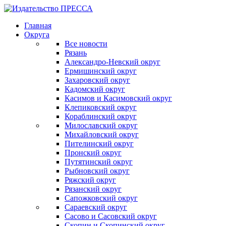
Главная
Округа
Все новости
Рязань
Александро-Невский округ
Ермишинский округ
Захаровский округ
Кадомский округ
Касимов и Касимовский округ
Клепиковский округ
Кораблинский округ
Милославский округ
Михайловский округ
Пителинский округ
Пронский округ
Путятинский округ
Рыбновский округ
Ряжский округ
Рязанский округ
Сапожковский округ
Сараевский округ
Сасово и Сасовский округ
Скопин и Скопинский округ