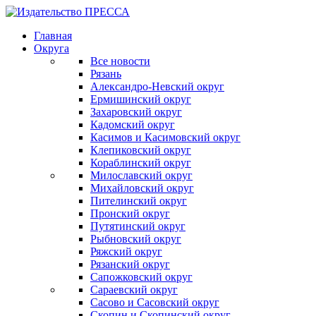
Главная
Округа
Все новости
Рязань
Александро-Невский округ
Ермишинский округ
Захаровский округ
Кадомский округ
Касимов и Касимовский округ
Клепиковский округ
Кораблинский округ
Милославский округ
Михайловский округ
Пителинский округ
Пронский округ
Путятинский округ
Рыбновский округ
Ряжский округ
Рязанский округ
Сапожковский округ
Сараевский округ
Сасово и Сасовский округ
Скопин и Скопинский округ