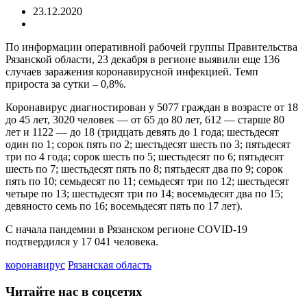
23.12.2020
По информации оперативной рабочей группы Правительства
Рязанской области, 23 декабря в регионе выявили еще 136
случаев заражения коронавирусной инфекцией. Темп
прироста за сутки – 0,8%.
Коронавирус диагностирован у 5077 граждан в возрасте от 18
до 45 лет, 3020 человек — от 65 до 80 лет, 612 — старше 80
лет и 1122 — до 18 (тридцать девять до 1 года; шестьдесят
один по 1; сорок пять по 2; шестьдесят шесть по 3; пятьдесят
три по 4 года; сорок шесть по 5; шестьдесят по 6; пятьдесят
шесть по 7; шестьдесят пять по 8; пятьдесят два по 9; сорок
пять по 10; семьдесят по 11; семьдесят три по 12; шестьдесят
четыре по 13; шестьдесят три по 14; восемьдесят два по 15;
девяносто семь по 16; восемьдесят пять по 17 лет).
С начала пандемии в Рязанском регионе COVID-19
подтвердился у 17 041 человека.
коронавирус
Рязанская область
Читайте нас в соцсетях