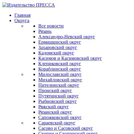
Главная
Округа
Все новости
Рязань
Александро-Невский округ
Ермишинский округ
Захаровский округ
Кадомский округ
Касимов и Касимовский округ
Клепиковский округ
Кораблинский округ
Милославский округ
Михайловский округ
Пителинский округ
Пронский округ
Путятинский округ
Рыбновский округ
Ряжский округ
Рязанский округ
Сапожковский округ
Сараевский округ
Сасово и Сасовский округ
Скопин и Скопинский округ