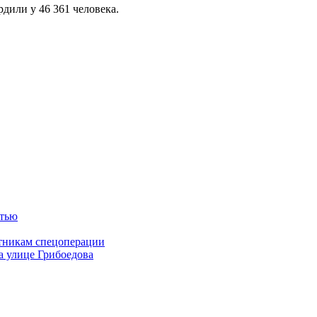
дили у 46 361 человека.
стью
тникам спецоперации
а улице Грибоедова