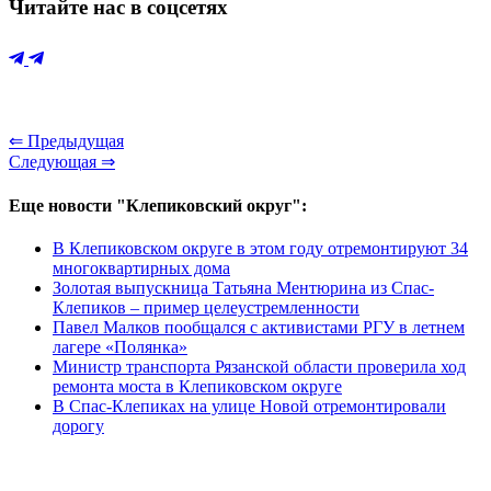
Читайте нас в соцсетях
⇐ Предыдущая
Следующая ⇒
Еще новости "Клепиковский округ":
В Клепиковском округе в этом году отремонтируют 34
многоквартирных дома
Золотая выпускница Татьяна Ментюрина из Спас-
Клепиков – пример целеустремленности
Павел Малков пообщался с активистами РГУ в летнем
лагере «Полянка»
Министр транспорта Рязанской области проверила ход
ремонта моста в Клепиковском округе
В Спас-Клепиках на улице Новой отремонтировали
дорогу