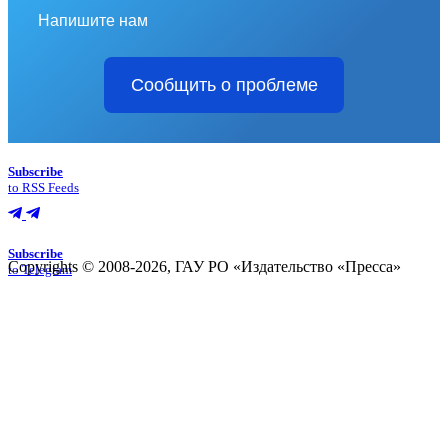
Напишите нам
Сообщить о проблеме
Subscribe
to RSS Feeds
Subscribe
Copyrights © 2008-2026, ГАУ РО «Издательство «Пресса»
to Telegram