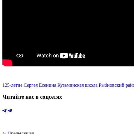
125-летие Сергея Есенина
Кузьминская школа
Рыбновский рай
Читайте нас в соцсетях
⇐ Предыдущая