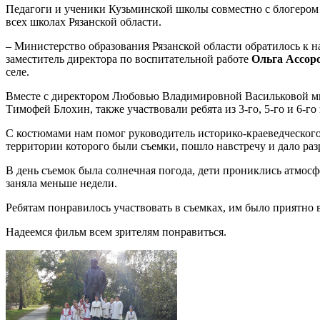
Педагоги и ученики Кузьминской школы совместно с блогером 
всех школах Рязанской области.
– Министерство образования Рязанской области обратилось к н
заместитель директора по воспитательной работе
Ольга Ассоро
селе.
Вместе с директором Любовью Владимировной Васильковой мы н
Тимофей Блохин, также участвовали ребята из 3-го, 5-го и 6-го
С костюмами нам помог руководитель историко-краеведческого 
территории которого были съемки, пошло навстречу и дало ра
В день съемок была солнечная погода, дети прониклись атмосф
заняла меньше недели.
Ребятам понравилось участвовать в съемках, им было приятно 
Надеемся фильм всем зрителям понравиться.