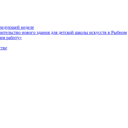
следующей неделе
ительство нового здания для детской школы искусств в Рыбном
шим работу»
стве