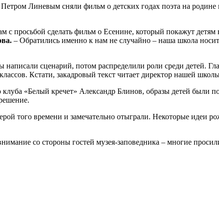
Петром Линевым сняли фильм о детских годах поэта на родине 
ам с просьбой сделать фильм о Есенине, который покажут детям 
ва.
– Обратились именно к нам не случайно – наша школа носит
аписали сценарий, потом распределили роли среди детей. Главн
 классов. Кстати, закадровый текст читает директор нашей школы
клуба «Белый кречет» Александр Блинов, образы детей были под
зрешение.
ерой того времени и замечательно отыграли. Некоторые идеи рож
внимание со стороны гостей музея-заповедника – многие просил