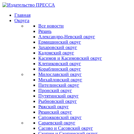
Главная
Округа
Все новости
Рязань
Александро-Невский округ
Ермишинский округ
Захаровский округ
Кадомский округ
Касимов и Касимовский округ
Клепиковский округ
Кораблинский округ
Милославский округ
Михайловский округ
Пителинский округ
Пронский округ
Путятинский округ
Рыбновский округ
Ряжский округ
Рязанский округ
Сапожковский округ
Сараевский округ
Сасово и Сасовский округ
Скопин и Скопинский округ