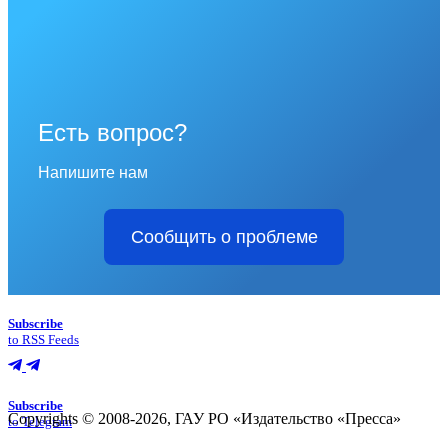
Есть вопрос?
Напишите нам
Сообщить о проблеме
Subscribe
to RSS Feeds
Subscribe
Copyrights © 2008-2026, ГАУ РО «Издательство «Пресса»
to Telegram