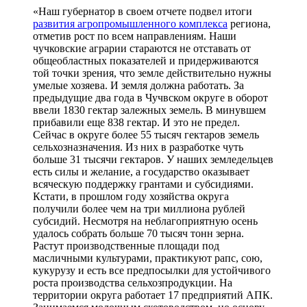
«Наш губернатор в своем отчете подвел итоги
развития агропромышленного комплекса
региона,
отметив рост по всем направлениям. Наши
чучковские аграрии стараются не отставать от
общеобластных показателей и придерживаются
той точки зрения, что земле действительно нужны
умелые хозяева. И земля должна работать. За
предыдущие два года в Чучвском округе в оборот
ввели 1830 гектар залежных земель. В минувшем
прибавили еще 838 гектар. И это не предел.
Сейчас в округе более 55 тысяч гектаров земель
сельхозназначения. Из них в разработке чуть
больше 31 тысячи гектаров. У наших земледельцев
есть силы и желание, а государство оказывает
всяческую поддержку грантами и субсидиями.
Кстати, в прошлом году хозяйства округа
получили более чем на три миллиона рублей
субсидий. Несмотря на неблагоприятную осень
удалось собрать больше 70 тысяч тонн зерна.
Растут производственные площади под
масличными культурами, практикуют рапс, сою,
кукурузу и есть все предпосылки для устойчивого
роста производства сельхозпродукции. На
территории округа работает 17 предприятий АПК.