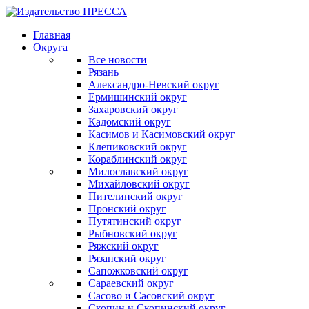
Главная
Округа
Все новости
Рязань
Александро-Невский округ
Ермишинский округ
Захаровский округ
Кадомский округ
Касимов и Касимовский округ
Клепиковский округ
Кораблинский округ
Милославский округ
Михайловский округ
Пителинский округ
Пронский округ
Путятинский округ
Рыбновский округ
Ряжский округ
Рязанский округ
Сапожковский округ
Сараевский округ
Сасово и Сасовский округ
Скопин и Скопинский округ