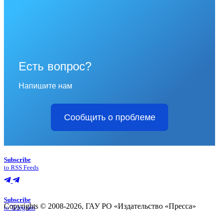
Есть вопрос?
Напишите нам
Сообщить о проблеме
Subscribe
to RSS Feeds
Subscribe
Copyrights © 2008-2026, ГАУ РО «Издательство «Пресса»
to Telegram