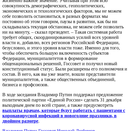
жизненно важное значение. Учитывая при этом всю
совокупность демографических, геополитических,
экономических и технологических факторов, мы не можем
себе позволить остановиться, в разных форматах мы
постоянно об этом говорим, паузы в развитии, как бы ни
складывалась текущая обстановка, не можем себе позволить
ни на минуту, – сказал президент. – Такая системная работа
требует общих, скоординированных усилий всех уровней
власти и, добавлю, всех регионов Российской Федерации,
безусловно, и этого уровня власти тоже. Именно для того,
чтобы обеспечить большую включенность субъектов
Федерации, муниципалитетов в формирование
общенациональных решений, Госсовет и получил новый
конституционный статус. Были расширены его полномочия и
состав. В него, как вы уже знаете, вошли представители
муниципалитетов, а также общественных объединений,
бизнеса и профсоюзов.
В ходе заседания Владимир Путин поддержал предложение
политической партии «Единой России» сделать 31 декабря
выходным днем по всей стране, а также предусмотреть
выплаты врачам, которые будут работать с пациентами с
коронавирусной инфекций в новогодние праздники, в
двойном размере
.
Владимир Путин
Госсовет
Николай Любимов