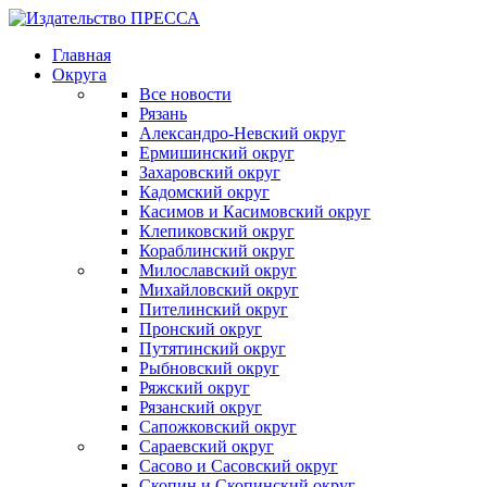
Главная
Округа
Все новости
Рязань
Александро-Невский округ
Ермишинский округ
Захаровский округ
Кадомский округ
Касимов и Касимовский округ
Клепиковский округ
Кораблинский округ
Милославский округ
Михайловский округ
Пителинский округ
Пронский округ
Путятинский округ
Рыбновский округ
Ряжский округ
Рязанский округ
Сапожковский округ
Сараевский округ
Сасово и Сасовский округ
Скопин и Скопинский округ