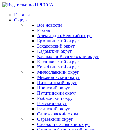
Главная
Округа
Все новости
Рязань
Александро-Невский округ
Ермишинский округ
Захаровский округ
Кадомский округ
Касимов и Касимовский округ
Клепиковский округ
Кораблинский округ
Милославский округ
Михайловский округ
Пителинский округ
Пронский округ
Путятинский округ
Рыбновский округ
Ряжский округ
Рязанский округ
Сапожковский округ
Сараевский округ
Сасово и Сасовский округ
Скопин и Скопинский округ