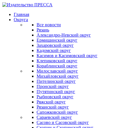
Главная
Округа
Все новости
Рязань
Александро-Невский округ
Ермишинский округ
Захаровский округ
Кадомский округ
Касимов и Касимовский округ
Клепиковский округ
Кораблинский округ
Милославский округ
Михайловский округ
Пителинский округ
Пронский округ
Путятинский округ
Рыбновский округ
Ряжский округ
Рязанский округ
Сапожковский округ
Сараевский округ
Сасово и Сасовский округ
Скопин и Скопинский округ