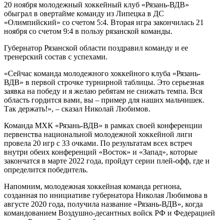
20 ноября молодежный хоккейный клуб «Рязань-ВДВ»
обыграл в овертайме команду из Липецка в ДС
«Олимпийский» со счетом 5:4. Вторая игра закончилась 21
ноября со счетом 9:4 в пользу рязанской команды.
Губернатор Рязанской области поздравил команду и ее
тренерский состав с успехами.
«Сейчас команда молодежного хоккейного клуба «Рязань-
ВДВ» в первой строчке турнирной таблицы. Это серьезная
заявка на победу и я желаю ребятам не снижать темпа. Вся
область гордится вами, вы – пример для наших мальчишек.
Так держать!», – сказал Николай Любимов.
Команда МХК «Рязань-ВДВ» в рамках своей конференции
первенства национальной молодежной хоккейной лиги
провела 20 игр с 33 очками. По результатам всех встреч
внутри обеих конференций «Восток» и «Запад», которые
закончатся в марте 2022 года, пройдут серии плей-офф, где и
определится победитель.
Напомним, молодежная хоккейная команда региона,
созданная по инициативе губернатора Николая Любимова в
августе 2020 года, получила название «Рязань-ВДВ», когда
командованием Воздушно-десантных войск РФ и Федерацией