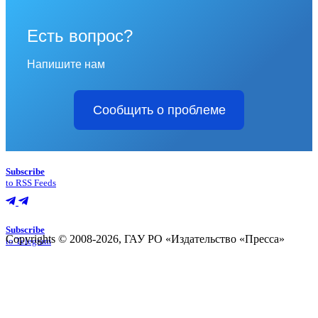
Есть вопрос?
Напишите нам
Сообщить о проблеме
Subscribe
to RSS Feeds
Subscribe
Copyrights © 2008-2026, ГАУ РО «Издательство «Пресса»
to Telegram