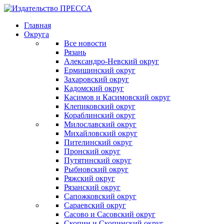
Главная
Округа
Все новости
Рязань
Александро-Невский округ
Ермишинский округ
Захаровский округ
Кадомский округ
Касимов и Касимовский округ
Клепиковский округ
Кораблинский округ
Милославский округ
Михайловский округ
Пителинский округ
Пронский округ
Путятинский округ
Рыбновский округ
Ряжский округ
Рязанский округ
Сапожковский округ
Сараевский округ
Сасово и Сасовский округ
Скопин и Скопинский округ