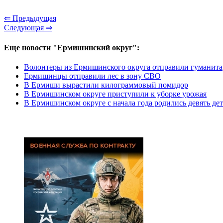
⇐ Предыдущая
Следующая ⇒
Еще новости "Ермишинский округ":
Волонтеры из Ермишинского округа отправили гуманитар
Ермишинцы отправили лес в зону СВО
В Ермиши вырастили килограммовый помидор
В Ермишинском округе приступили к уборке урожая
В Ермишинском округе с начала года родились девять де