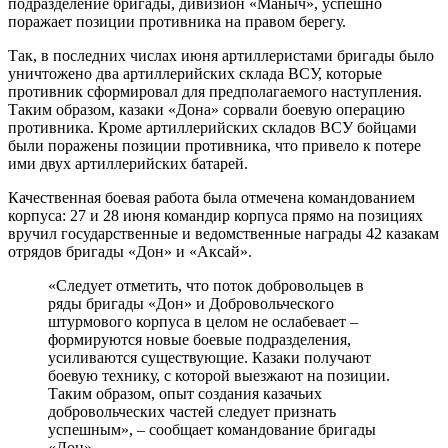
подразделение бригады, дивизион «Маныч», успешно
поражает позиции противника на правом берегу.
Так, в последних числах июня артиллеристами бригады было
уничтожено два артиллерийских склада ВСУ, которые
противник сформировал для предполагаемого наступления.
Таким образом, казаки «Дона» сорвали боевую операцию
противника. Кроме артиллерийских складов ВСУ бойцами
были поражены позиции противника, что привело к потере
ими двух артиллерийских батарей.
Качественная боевая работа была отмечена командованием
корпуса: 27 и 28 июня командир корпуса прямо на позициях
вручил государственные и ведомственные награды 42 казакам
отрядов бригады «Дон» и «Аксай».
«Следует отметить, что поток добровольцев в
ряды бригады «Дон» и Добровольческого
штурмового корпуса в целом не ослабевает –
формируются новые боевые подразделения,
усиливаются существующие. Казаки получают
боевую технику, с которой выезжают на позиции.
Таким образом, опыт создания казачьих
добровольческих частей следует признать
успешным», – сообщает командование бригады
«Дон».