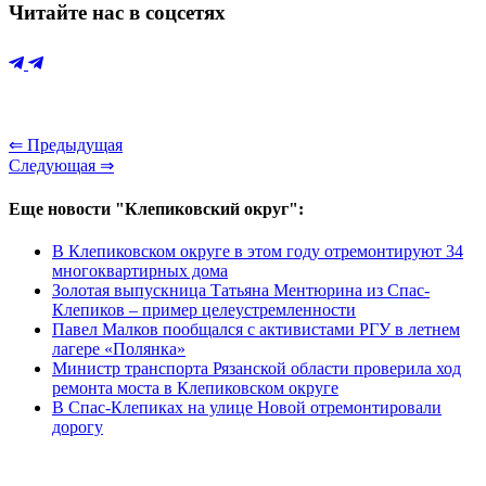
Читайте нас в соцсетях
⇐ Предыдущая
Следующая ⇒
Еще новости "Клепиковский округ":
В Клепиковском округе в этом году отремонтируют 34
многоквартирных дома
Золотая выпускница Татьяна Ментюрина из Спас-
Клепиков – пример целеустремленности
Павел Малков пообщался с активистами РГУ в летнем
лагере «Полянка»
Министр транспорта Рязанской области проверила ход
ремонта моста в Клепиковском округе
В Спас-Клепиках на улице Новой отремонтировали
дорогу