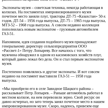
Экспонаты музея – советская техника, некогда работающая в
колхозах. На постаментах импровизированного музея
почетное место заняли плуг, тракторы ДТ-75 «Казахстан» 50-х
годов, ДТ-54 – 1956 года выпуска, ДТ-75 – 1965 года выпуска,
МТЗ-52 – 1968 года выпуска. А совсем недавно коллекция
пополнилась новым экспонатом – грузовым автомобилем
ГАЗ-51.
Напомним, идея создания подобного музея принадлежит
генеральному директору сельхозпредприятия ООО
«Рассвет-1» Петру Лопыреву. Все началось с того, что
мужчина обнаружил в одном из касимовских хозяйств плуг,
который давно лежал без дела. Он и стал первым экспонатом
музея.
Постепенно появлялись и другие экспонаты. И вот совсем
недавно на постамент выставили ГАЗ-51 — 1958 года
выпуска.
«Мы приобрели его в селе Завидное Шацкого района –
рассказывает Петр Лопырев. – Раньше автомобиль работал в
местном колхозе, на нем перевозили зерно. Свой ресурс он
давно исчерпал, но зато теперь занял почетное место в нашем
импровизированном музее. Скоро, надеюсь, привезем еще