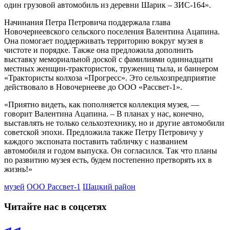
один грузовой автомобиль из деревни Шарик – ЗИС-164».
Начинания Петра Петровича поддержала глава
Новочернеевского сельского поселения Валентина Ацапина.
Она помогает поддерживать территорию вокруг музея в
чистоте и порядке. Также она предложила дополнить
выставку мемориальной доской с фамилиями одиннадцати
местных женщин-трактористок, тружениц тыла, и баннером
«Трактористы колхоза «Прогресс». Это сельхозпредприятие
действовало в Новочернееве до ООО «Рассвет-1».
«Приятно видеть, как пополняется коллекция музея, —
говорит Валентина Ацапина. – В планах у нас, конечно,
выставлять не только сельхозтехнику, но и другие автомобили
советской эпохи. Предложила также Петру Петровичу у
каждого экспоната поставить табличку с названием
автомобиля и годом выпуска. Он согласился. Так что планы
по развитию музея есть, будем постепенно претворять их в
жизнь!»
музей
ООО Рассвет-1
Шацкий район
Читайте нас в соцсетях