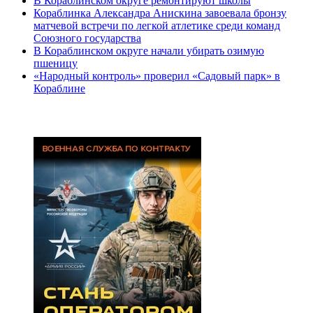
В Кораблинском округе ремонтируют школы
Кораблинка Александра Анискина завоевала бронзу
матчевой встречи по легкой атлетике среди команд
Союзного государства
В Кораблинском округе начали убирать озимую
пшеницу
«Народный контроль» проверил «Садовый парк» в
Кораблине