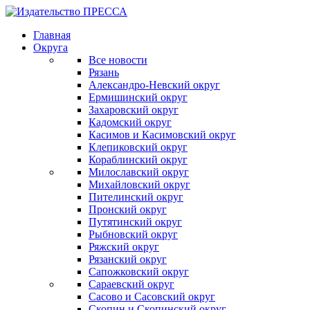
Главная
Округа
Все новости
Рязань
Александро-Невский округ
Ермишинский округ
Захаровский округ
Кадомский округ
Касимов и Касимовский округ
Клепиковский округ
Кораблинский округ
Милославский округ
Михайловский округ
Пителинский округ
Пронский округ
Путятинский округ
Рыбновский округ
Ряжский округ
Рязанский округ
Сапожковский округ
Сараевский округ
Сасово и Сасовский округ
Скопин и Скопинский округ