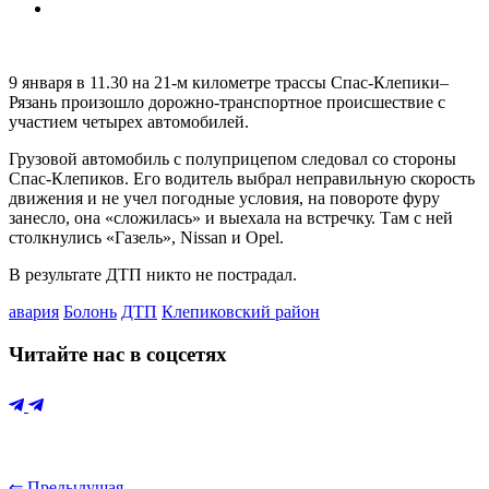
9 января в 11.30 на 21-м километре трассы Спас-Клепики–
Рязань произошло дорожно-транспортное происшествие с
участием четырех автомобилей.
Грузовой автомобиль с полуприцепом следовал со стороны
Спас-Клепиков. Его водитель выбрал неправильную скорость
движения и не учел погодные условия, на повороте фуру
занесло, она «сложилась» и выехала на встречку. Там с ней
столкнулись «Газель», Nissan и Opel.
В результате ДТП никто не пострадал.
авария
Болонь
ДТП
Клепиковский район
Читайте нас в соцсетях
⇐ Предыдущая