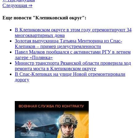
Следующая ⇒
Еще новости "Клепиковский округ":
В Клепиковском округе в этом году отремонтируют 34
многоквартирных дома
Золотая выпускница Татьяна Ментюрина из Спас-
Клепиков – пример целеустремленности
Павел Малков пообщался с активистами РГУ в летнем
лагере «Полянка»
Министр транспорта Рязанской области проверила ход
ремонта моста в Клепиковском округе
В Спас-Клепиках на улице Новой отремонтировали
дорогу