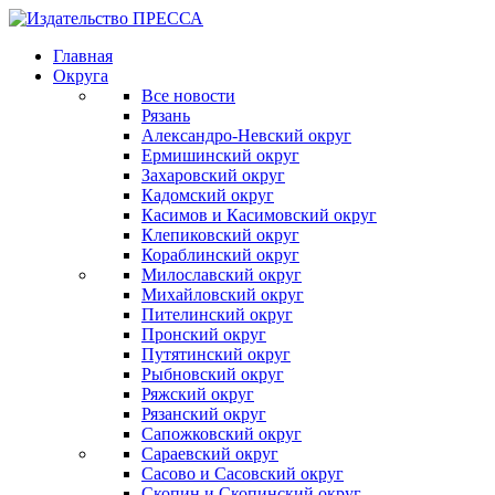
Главная
Округа
Все новости
Рязань
Александро-Невский округ
Ермишинский округ
Захаровский округ
Кадомский округ
Касимов и Касимовский округ
Клепиковский округ
Кораблинский округ
Милославский округ
Михайловский округ
Пителинский округ
Пронский округ
Путятинский округ
Рыбновский округ
Ряжский округ
Рязанский округ
Сапожковский округ
Сараевский округ
Сасово и Сасовский округ
Скопин и Скопинский округ