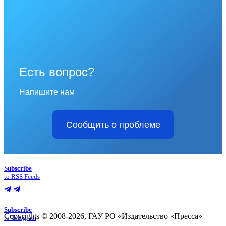
Есть вопрос?
Напишите нам
Сообщить о проблеме
Subscribe
to RSS Feeds
Subscribe
Copyrights © 2008-2026, ГАУ РО «Издательство «Пресса»
to Telegram