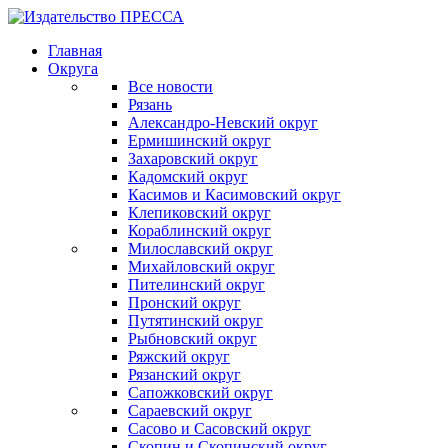
Главная
Округа
Все новости
Рязань
Александро-Невский округ
Ермишинский округ
Захаровский округ
Кадомский округ
Касимов и Касимовский округ
Клепиковский округ
Кораблинский округ
Милославский округ
Михайловский округ
Пителинский округ
Пронский округ
Путятинский округ
Рыбновский округ
Ряжский округ
Рязанский округ
Сапожковский округ
Сараевский округ
Сасово и Сасовский округ
Скопин и Скопинский округ