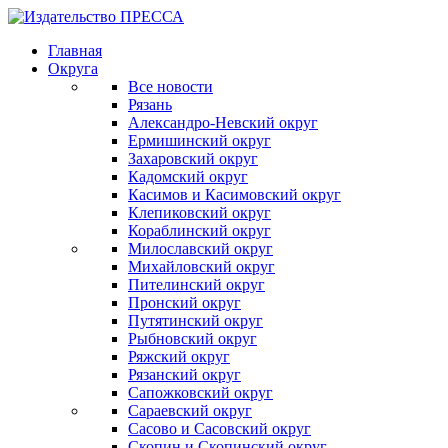
Главная
Округа
Все новости
Рязань
Александро-Невский округ
Ермишинский округ
Захаровский округ
Кадомский округ
Касимов и Касимовский округ
Клепиковский округ
Кораблинский округ
Милославский округ
Михайловский округ
Пителинский округ
Пронский округ
Путятинский округ
Рыбновский округ
Ряжский округ
Рязанский округ
Сапожковский округ
Сараевский округ
Сасово и Сасовский округ
Скопин и Скопинский округ