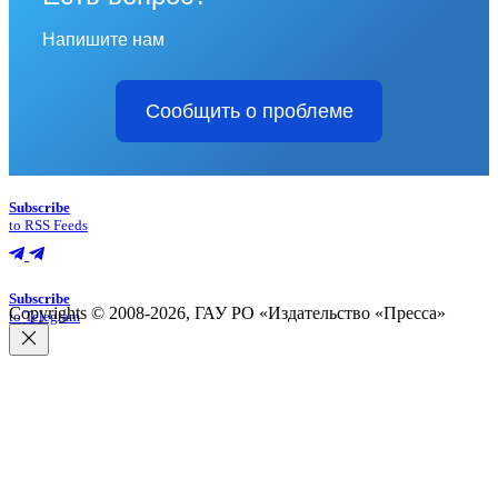
Напишите нам
Сообщить о проблеме
Subscribe
to RSS Feeds
Subscribe
Copyrights © 2008-2026, ГАУ РО «Издательство «Пресса»
to Telegram