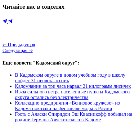
Читайте нас в соцсетях
⇐ Предыдущая
Следующая ⇒
Еще новости "Кадомский округ":
В Кадомском округе в новом учебном году в школу
пойдет 31 первоклассник
Кадомчанин за три часа нарвал 21 килограмм лисичек
Из-за сильного ветра населенные пункты Кадомского
округа остались без электричества
Коллекцию предприятия «Венизное кружево» из
Кадома показали на фестивале моды в Рязани
Гость с Аляски Спиридон Эш Квасникофф побывал на
родине Германа Аляскинского в Кадоме