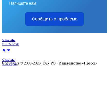
Напишите нам
Сообщить о проблеме
Subscribe
to RSS Feeds
Subscribe
Copyrights © 2008-2026, ГАУ РО «Издательство «Пресса»
to Telegram