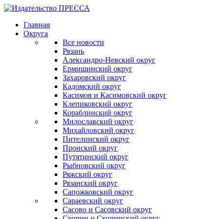
Главная
Округа
Все новости
Рязань
Александро-Невский округ
Ермишинский округ
Захаровский округ
Кадомский округ
Касимов и Касимовский округ
Клепиковский округ
Кораблинский округ
Милославский округ
Михайловский округ
Пителинский округ
Пронский округ
Путятинский округ
Рыбновский округ
Ряжский округ
Рязанский округ
Сапожковский округ
Сараевский округ
Сасово и Сасовский округ
Скопин и Скопинский округ