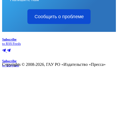
Сообщить о проблеме
Subscribe
to RSS Feeds
Subscribe
Copyrights © 2008-2026, ГАУ РО «Издательство «Пресса»
to Telegram