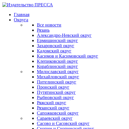
Главная
Округа
Все новости
Рязань
Александро-Невский округ
Ермишинский округ
Захаровский округ
Кадомский округ
Касимов и Касимовский округ
Клепиковский округ
Кораблинский округ
Милославский округ
Михайловский округ
Пителинский округ
Пронский округ
Путятинский округ
Рыбновский округ
Ряжский округ
Рязанский округ
Сапожковский округ
Сараевский округ
Сасово и Сасовский округ
Скопин и Скопинский округ