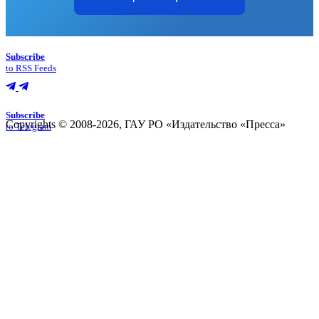
Subscribe
to RSS Feeds
Subscribe
Copyrights © 2008-2026, ГАУ РО «Издательство «Пресса»
to Telegram