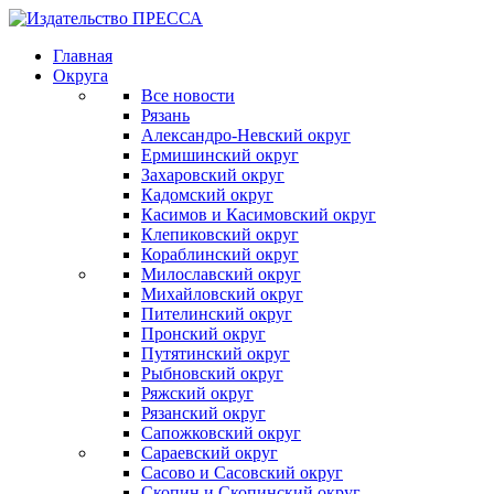
Главная
Округа
Все новости
Рязань
Александро-Невский округ
Ермишинский округ
Захаровский округ
Кадомский округ
Касимов и Касимовский округ
Клепиковский округ
Кораблинский округ
Милославский округ
Михайловский округ
Пителинский округ
Пронский округ
Путятинский округ
Рыбновский округ
Ряжский округ
Рязанский округ
Сапожковский округ
Сараевский округ
Сасово и Сасовский округ
Скопин и Скопинский округ