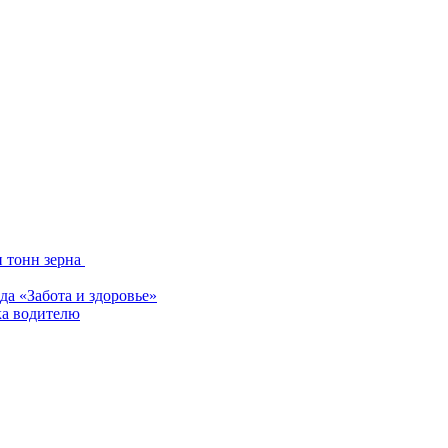
и тонн зерна
да «Забота и здоровье»
ка водителю