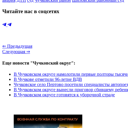
авария
ДТП
суд
Чучковский район
Шиловский районный суд
Читайте нас в соцсетях
⇐ Предыдущая
Следующая ⇒
Еще новости "Чучковский округ":
В Чучковском округе намолотили первые полторы тысяч
В Чучкове отметили 96-летие ВДВ
Чучковское село Пертово посетили специалисты автопоез
В Чучковском округе вынесли приговор сбившему ребен
В Чучковском округе готовятся к уборочной страде