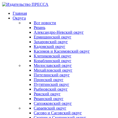
Главная
Округа
Все новости
Рязань
Александро-Невский округ
Ермишинский округ
Захаровский округ
Кадомский округ
Касимов и Касимовский округ
Клепиковский округ
Кораблинский округ
Милославский округ
Михайловский округ
Пителинский округ
Пронский округ
Путятинский округ
Рыбновский округ
Ряжский округ
Рязанский округ
Сапожковский округ
Сараевский округ
Сасово и Сасовский округ
Скопин и Скопинский округ