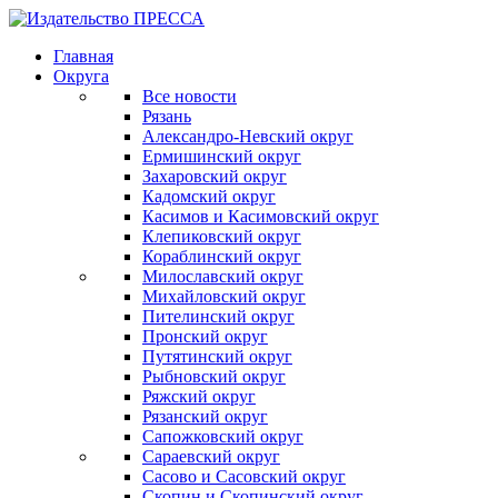
Главная
Округа
Все новости
Рязань
Александро-Невский округ
Ермишинский округ
Захаровский округ
Кадомский округ
Касимов и Касимовский округ
Клепиковский округ
Кораблинский округ
Милославский округ
Михайловский округ
Пителинский округ
Пронский округ
Путятинский округ
Рыбновский округ
Ряжский округ
Рязанский округ
Сапожковский округ
Сараевский округ
Сасово и Сасовский округ
Скопин и Скопинский округ