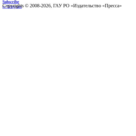
Subscribe
Copyrights © 2008-2026, ГАУ РО «Издательство «Пресса»
to Telegram