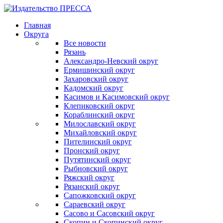
Главная
Округа
Все новости
Рязань
Александро-Невский округ
Ермишинский округ
Захаровский округ
Кадомский округ
Касимов и Касимовский округ
Клепиковский округ
Кораблинский округ
Милославский округ
Михайловский округ
Пителинский округ
Пронский округ
Путятинский округ
Рыбновский округ
Ряжский округ
Рязанский округ
Сапожковский округ
Сараевский округ
Сасово и Сасовский округ
Скопин и Скопинский округ