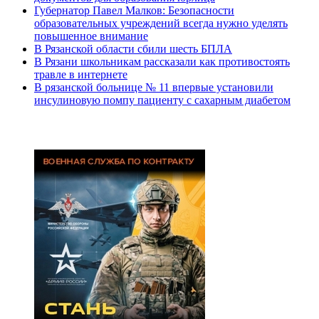
Губернатор Павел Малков: Безопасности
образовательных учреждений всегда нужно уделять
повышенное внимание
В Рязанской области сбили шесть БПЛА
В Рязани школьникам рассказали как противостоять
травле в интернете
В рязанской больнице № 11 впервые установили
инсулиновую помпу пациенту с сахарным диабетом