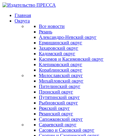
Главная
Округа
Все новости
Рязань
Александро-Невский округ
Ермишинский округ
Захаровский округ
Кадомский округ
Касимов и Касимовский округ
Клепиковский округ
Кораблинский округ
Милославский округ
Михайловский округ
Пителинский округ
Пронский округ
Путятинский округ
Рыбновский округ
Ряжский округ
Рязанский округ
Сапожковский округ
Сараевский округ
Сасово и Сасовский округ
Скопин и Скопинский округ