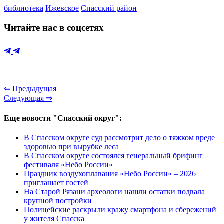
библиотека
Ижевское
Спасский район
Читайте нас в соцсетях
⇐ Предыдущая
Следующая ⇒
Еще новости "Спасский округ":
В Спасском округе суд рассмотрит дело о тяжком вреде
здоровью при вырубке леса
В Спасском округе состоялся генеральный брифинг
фестиваля «Небо России»
Праздник воздухоплавания «Небо России» – 2026
приглашает гостей
На Старой Рязани археологи нашли остатки подвала
крупной постройки
Полицейские раскрыли кражу смартфона и сбережений
у жителя Спасска