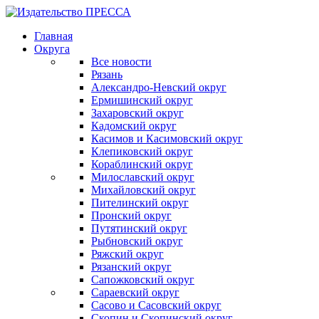
Главная
Округа
Все новости
Рязань
Александро-Невский округ
Ермишинский округ
Захаровский округ
Кадомский округ
Касимов и Касимовский округ
Клепиковский округ
Кораблинский округ
Милославский округ
Михайловский округ
Пителинский округ
Пронский округ
Путятинский округ
Рыбновский округ
Ряжский округ
Рязанский округ
Сапожковский округ
Сараевский округ
Сасово и Сасовский округ
Скопин и Скопинский округ