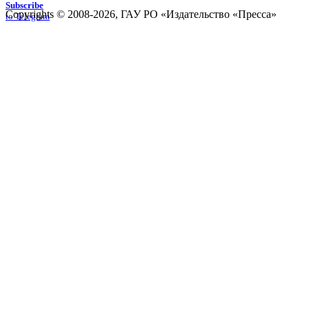
Subscribe
Copyrights © 2008-2026, ГАУ РО «Издательство «Пресса»
to Telegram